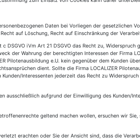
e Zustimmung zum Einsatz von Cookies kann daher unterble
 personenbezogenen Daten bei Vorliegen der gesetzlichen 
, Recht auf Löschung, Recht auf Einschränkung der Verarbe
lit c DSGVO iVm Art 21 DSGVO das Recht zu, Widerspruch 
ck der Wahrung der berechtigten Interessen der Firma LOC
ZER Pilotenausbildung e.U. kein gegenüber dem Kunden über
tsansprüchen dient. Sollte die Firma LOCALIZER Pilotena
n Kunden/Interessenten jederzeit das Recht zu Widerspruc
n ausschließlich aufgrund der Einwilligung des Kunden/Inter
troffenenrechte geltend machen wollen, ersuchen wir Sie, s
n verletzt erachten oder Sie der Ansicht sind, dass die Ver